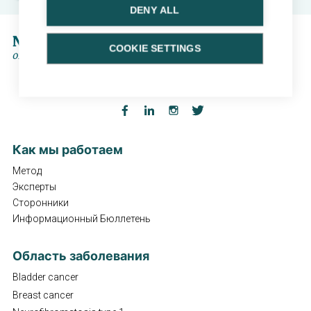
DENY ALL
Платформа Pin Point Case
COOKIE SETTINGS
Основные клинические вопросы,
рассмотренные в коротких случаях с
адресной обратной связью
Как мы работаем
Метод
Эксперты
Сторонники
Информационный Бюллетень
Область заболевания
Bladder cancer
Breast cancer