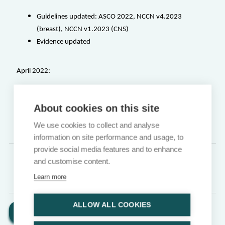
Guidelines updated:
ASCO 2022, NCCN v4.2023
(breast), NCCN v1.2023 (CNS)
Evidence updated
April 2022:
Guidelines updated: ESMO 2021, EANO-ESMO 2021,
NCCN v2.2022 (breast), NCCN v2.2021 (CNS)
About cookies on this site
Evidence updated
We use cookies to collect and analyse
Extra PinPoint Case
information on site performance and usage, to
provide social media features and to enhance
May 2021:
and customise content.
Learn more
Topic created
ALLOW ALL COOKIES
Return to topic