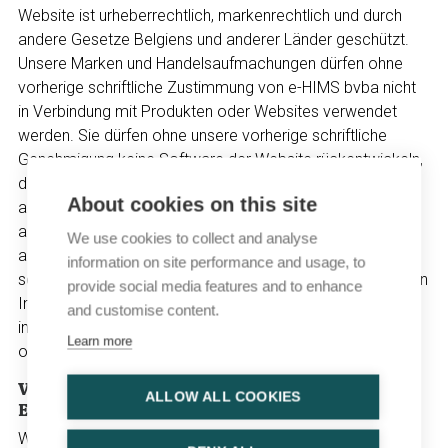
Website ist urheberrechtlich, markenrechtlich und durch
andere Gesetze Belgiens und anderer Länder geschützt.
Unsere Marken und Handelsaufmachungen dürfen ohne
vorherige schriftliche Zustimmung von e-HIMS bvba nicht
in Verbindung mit Produkten oder Websites verwendet
werden. Sie dürfen ohne unsere vorherige schriftliche
Genehmigung keine Software der Website rückentwickeln,
disassemblieren, dekompilieren oder übersetzen oder
About cookies on this site
anderweitig versuchen, den Quellcode dieser Software
abzuleiten, außer soweit dies nach geltendem Recht
We use cookies to collect and analyse
ausdrücklich erlaubt ist. Sie dürfen ohne unsere vorherige
information on site performance and usage, to
schriftliche Genehmigung keinen systematischen Abruf von
provide social media features and to enhance
Inhalten von der Website vornehmen, um direkt oder
and customise content.
indirekt eine Sammlung, Zusammenstellung, Datenbank
Learn more
oder ein Verzeichnis zu erstellen oder zu kompilieren.
Verletzung von Urheberrechten oder geistigem
ALLOW ALL COOKIES
Eigentum
Wir respektieren die geistigen Eigentumsrechte anderer.