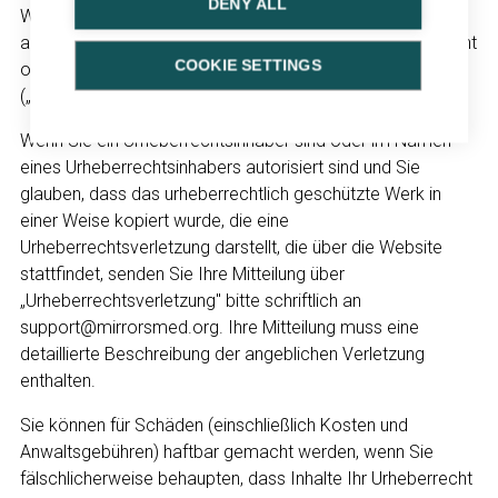
DENY ALL
Wir reagieren grundsätzlich auf jede Behauptung, nach der
auf der Website gepostete Inhalte gegen das Urheberrecht
COOKIE SETTINGS
oder andere Verletzungen des geistigen Eigentums
(„Verletzung") einer Person verstoßen.
Wenn Sie ein Urheberrechtsinhaber sind oder im Namen
eines Urheberrechtsinhabers autorisiert sind und Sie
glauben, dass das urheberrechtlich geschützte Werk in
einer Weise kopiert wurde, die eine
Urheberrechtsverletzung darstellt, die über die Website
stattfindet, senden Sie Ihre Mitteilung über
„Urheberrechtsverletzung" bitte schriftlich an
support@mirrorsmed.org. Ihre Mitteilung muss eine
detaillierte Beschreibung der angeblichen Verletzung
enthalten.
Sie können für Schäden (einschließlich Kosten und
Anwaltsgebühren) haftbar gemacht werden, wenn Sie
fälschlicherweise behaupten, dass Inhalte Ihr Urheberrecht